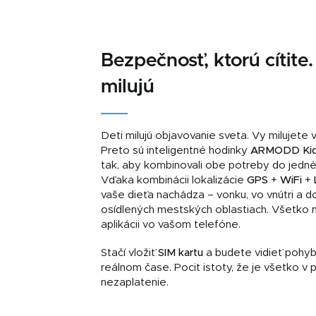
Bezpečnosť, ktorú cítite
milujú
Deti milujú objavovanie sveta. Vy milujete 
Preto sú inteligentné hodinky
ARMODD Kidz
tak, aby kombinovali obe potreby do jedné
Vďaka kombinácii lokalizácie
GPS
+
WiFi
+
vaše dieťa nachádza – vonku, vo vnútri a d
osídlených mestských oblastiach. Všetko m
aplikácii vo vašom telefóne.
Stačí vložiť
SIM kartu
a budete vidieť pohyb
reálnom čase. Pocit istoty, že je všetko v 
nezaplatenie.