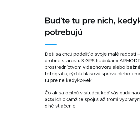
Buďte tu pre nich, kedy
potrebujú
Deti sa chcú podeliť o svoje malé radosti 
drobné starosti. S GPS hodinkami ARMODD
prostredníctvom
videohovoru
alebo
bežn
fotografiu, rýchlu hlasovú správu alebo emoj
tu pre ne kedykoľvek.
Čo ak sa ocitnú v situácii, keď vás budú n
SOS
ich okamžite spojí s až tromi vybranými
dlhé stlačenie.