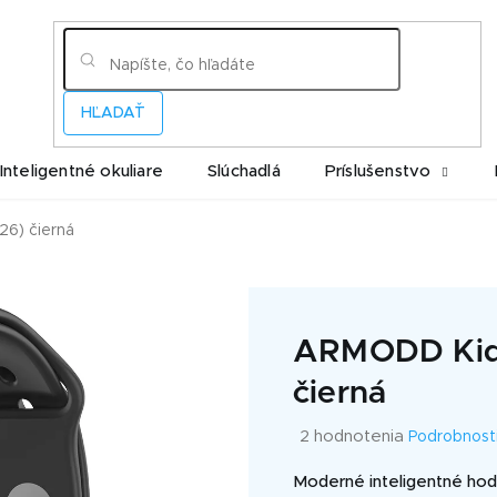
HĽADAŤ
Inteligentné okuliare
Slúchadlá
Príslušenstvo
6) čierná
ARMODD Kidz
čierná
Priemerné
2 hodnotenia
Podrobnost
hodnotenie
produktu
Moderné inteligentné hodi