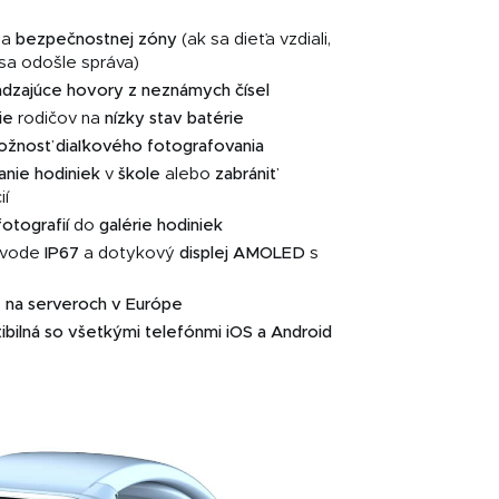
ia
bezpečnostnej
zóny
(ak sa dieťa vzdiali,
sa odošle správa)
ádzajúce hovory z neznámych čísel
ie
rodičov na
nízky stav batérie
žnosť diaľkového fotografovania
anie hodiniek
v
škole
alebo
zabrániť
ií
fotografií
do
galérie
hodiniek
i vode
IP67
a dotykový
displej AMOLED
s
 na serveroch v Európe
ibilná so všetkými telefónmi iOS a Android