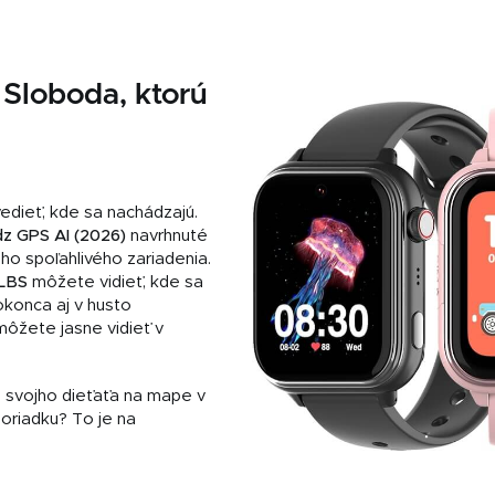
. Sloboda, ktorú
vedieť, kde sa nachádzajú.
 GPS AI (2026)
navrhnuté
ho spoľahlivého zariadenia.
LBS
môžete vidieť, kde sa
okonca aj v husto
ôžete jasne vidieť v
 svojho dieťaťa na mape v
poriadku? To je na