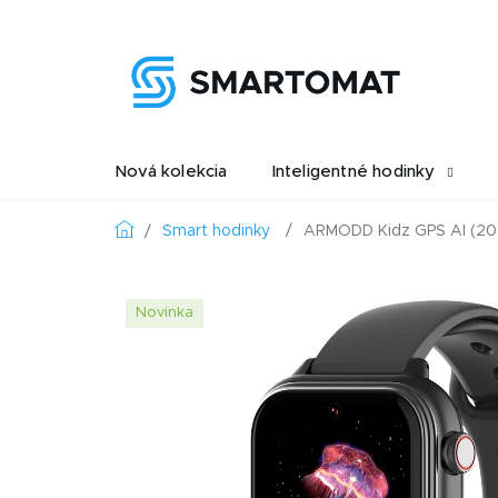
Prejsť
na
obsah
Nová kolekcia
Inteligentné hodinky
Domov
Smart hodinky
ARMODD Kidz GPS AI (202
Novinka