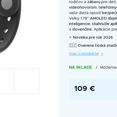
je
rodičov a
zábavu
pre det
5,0
videohovorom
,
telefónn
z
vaše dieťa opustí
bezpečn
5
Veľký 1,78"
AMOLED
displ
hviezdičiek.
inteligencie
,
stiahnutie
apli
v slovenčine
. Aplikácie p
⭐ Novinka pre rok 2026
🇨🇿 Overená česká značka
Viac o produkte
NA SKLADE
Môžeme d
109 €
Jednotková
cena: