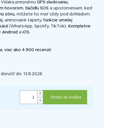
i. Vďaka presnému
GPS
sledovaniu
,
ym
hovorom
,
tlačidlu
SOS
a upozorneniam, keď
ú zónu,
môžete ho mať vždy pod dohľadom.
ej
, animované tapety,
funkcie umelej
kácií
(WhatsApp, Spotify, TikTok).
Kompletne
re
Android
a
iOS
.
, viac ako 4 900 recenzií
oručiť do:
13.8.2026
Pridať do košíka