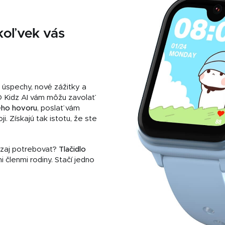
koľvek vás
– úspechy, nové zážitky a
 Kidz AI vám môžu zavolať
ého
hovoru
, poslať vám
i. Získajú tak istotu, že ste
aozaj potrebovať?
Tlačidlo
 členmi rodiny. Stačí jedno