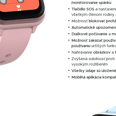
monitorovanie
spánku
Tlačidlo SOS
a nastaven
všetkým členom rodiny 
Možnosť
blokovať prich
Automatické upozornen
Diaľkové počúvanie
a
mo
Možnosť zakázať použív
používaniu
určitých funkc
Nahrávanie
obrázkov
a
Zvýšená odolnosť prot
vysokým rozlíšením
Všetky údaje sú uložené
Mobilná aplikácia kompat