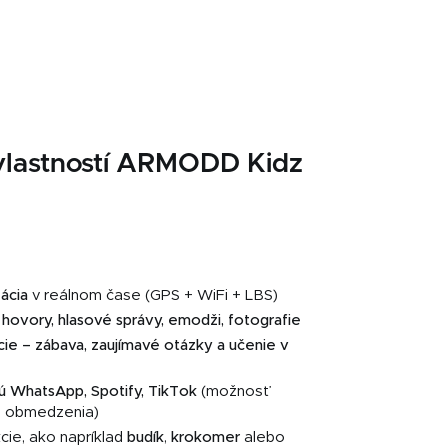
vlastností ARMODD Kidz
)
zácia
v reálnom čase (GPS + WiFi + LBS)
hovory, hlasové správy, emodži, fotografie
cie – zábava, zaujímavé otázky a učenie v
 sú WhatsApp, Spotify, TikTok
(možnosť
né obmedzenia)
cie, ako napríklad
budík
,
krokomer
alebo