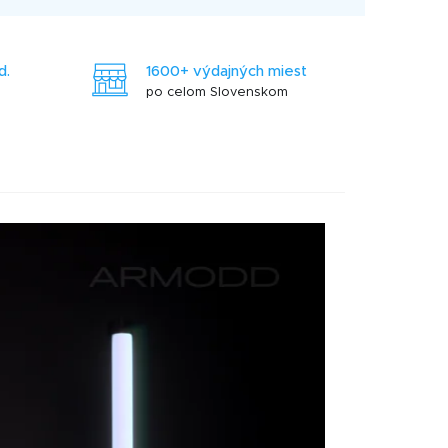
d.
1600+ výdajných miest
po celom Slovenskom