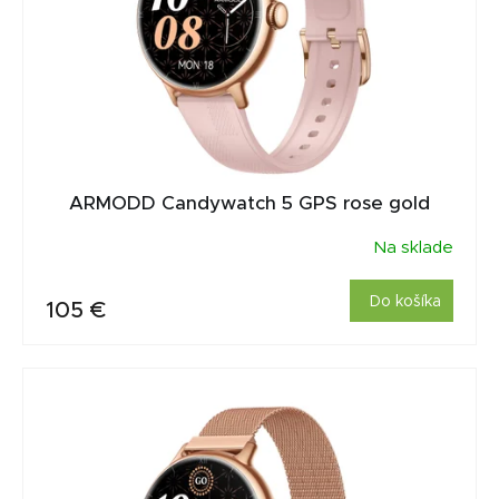
u
r
k
o
t
d
o
u
v
k
t
o
ARMODD Candywatch 5 GPS rose gold
v
Na sklade
Do košíka
105 €