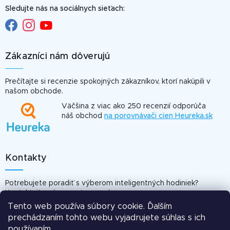
Sledujte nás na sociálnych sieťach:
Zákazníci nám dôverujú
Prečítajte si recenzie spokojných zákazníkov, ktorí nakúpili v
našom obchode.
Väčšina z viac ako 250 recenzií odporúča
náš obchod
na porovnávači cien Heureka.sk
Kontakty
Potrebujete poradiť s výberom inteligentných hodiniek?
Kontaktujte nás, sme tu pre vás.
Tento web používa súbory cookie. Ďalším
info@smartomat.sk
prechádzaním tohto webu vyjadrujete súhlas s ich
Odpovieme vám do 24 hod.
používaním.