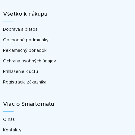
p
á
i
p
s
Všetko k nákupu
ä
u
t
Doprava a platba
i
e
Obchodné podmienky
Reklamačný poriadok
Ochrana osobných údajov
Prihlásenie k účtu
Registrácia zákazníka
Viac o Smartomatu
O nás
Kontakty