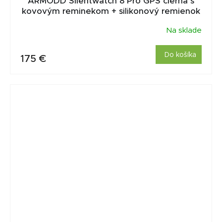
ARMODD Silentwatch 8 Pro GPS čierná s
kovovým reminekom + silikonový remienok
Na sklade
Do košíka
175 €