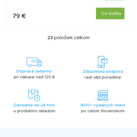
Do košíka
79 €
23
položiek celkom
O
v
l
á
d
a
Doprava zadarmo
Zákaznícka podpora
c
pri nákupe nad 120 €
radi vám poradíme
i
e
p
r
Odoslanie do 24 hod.
1600+ výdajných miest
v
u produktov skladom
po celom Slovenskom
k
y
v
Z
ý