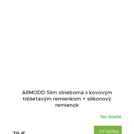
ARMODD Slim strieborná s kovovým
trblietavým remienkom + silikonový
remienok
Na sklade
Do košíka
79 €