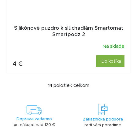
Silikónové puzdro k slúchadlám Smartomat
Smartpodz 2
Na sklade
Do košíka
4 €
14
položiek celkom
O
v
l
á
d
a
Doprava zadarmo
Zákaznícka podpora
c
pri nákupe nad 120 €
radi vám poradíme
i
e