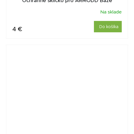
Ochranné sklíčko pro ARMODD Baze
Na sklade
Do košíka
4 €