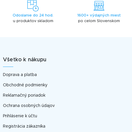
p
r
Odoslanie do 24 hod.
1600+ výdajných miest
v
u produktov skladom
po celom Slovenskom
k
y
v
Z
ý
p
á
i
p
s
Všetko k nákupu
ä
u
t
Doprava a platba
i
e
Obchodné podmienky
Reklamačný poriadok
Ochrana osobných údajov
Prihlásenie k účtu
Registrácia zákazníka