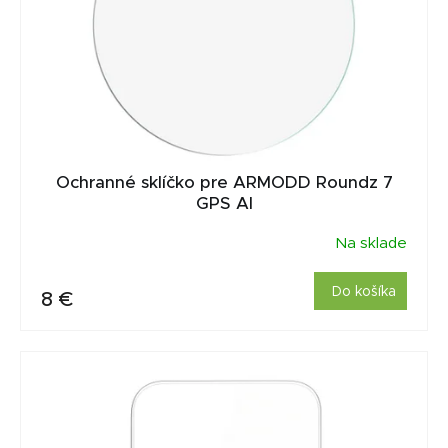
u
r
k
o
t
d
o
u
v
k
t
o
Ochranné sklíčko pre ARMODD Roundz 7
v
GPS AI
Na sklade
Do košíka
8 €