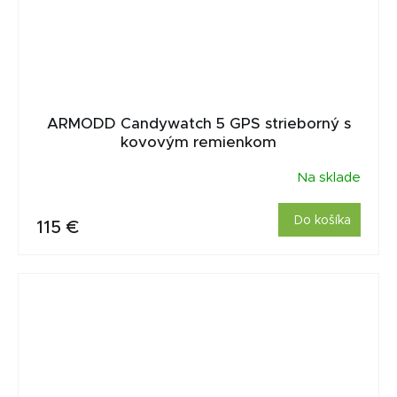
ARMODD Candywatch 5 GPS strieborný s
kovovým remienkom
Na sklade
Do košíka
115 €