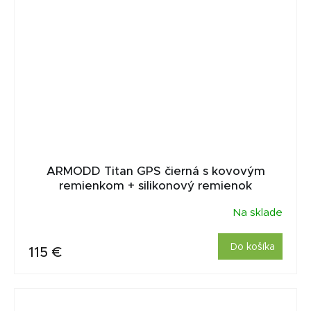
ARMODD Titan GPS čierná s kovovým
remienkom + silikonový remienok
Na sklade
Do košíka
115 €