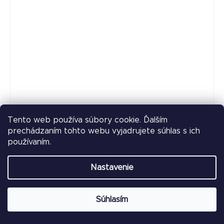
Tento web používa súbory cookie. Ďalším
prechádzaním tohto webu vyjadrujete súhlas s ich
používaním.
ARMODD Prime 3 GPS rose gold s kovovým
remienkom + silikonový remienok
Nastavenie
Na sklade
Súhlasím
Do košíka
115 €