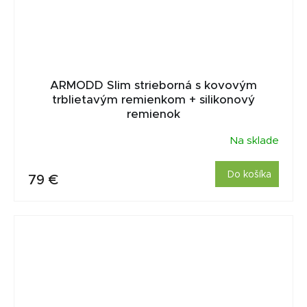
ARMODD Slim strieborná s kovovým
trblietavým remienkom + silikonový
remienok
Na sklade
Do košíka
79 €