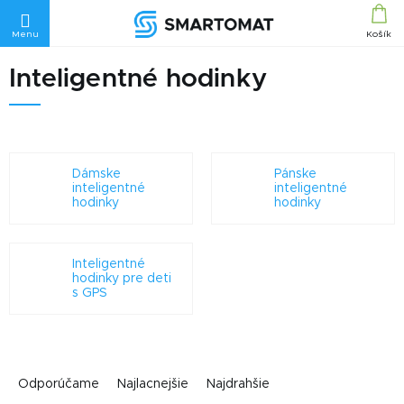
Prejsť
na
obsah
Inteligentné hodinky
Dámske
Pánske
inteligentné
inteligentné
hodinky
hodinky
Inteligentné
hodinky pre deti
s GPS
R
a
Odporúčame
Najlacnejšie
Najdrahšie