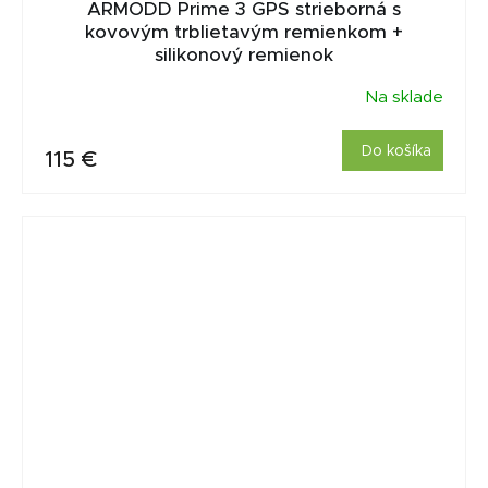
ARMODD Prime 3 GPS strieborná s
kovovým trblietavým remienkom +
silikonový remienok
Na sklade
Do košíka
115 €