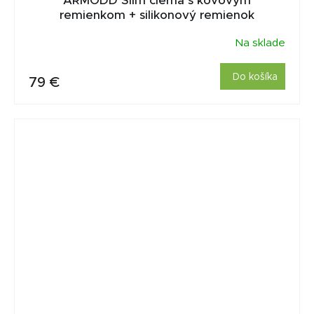
ARMODD Slim čierná s kovovým
remienkom + silikonový remienok
Na sklade
Do košíka
79 €