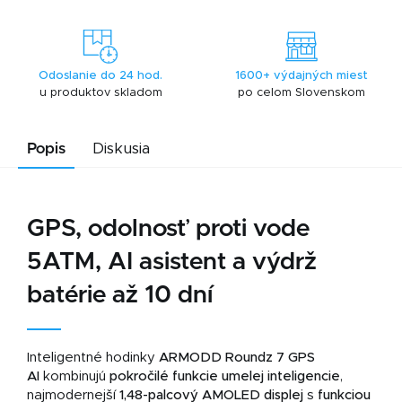
Odoslanie do 24 hod.
1600+ výdajných miest
u produktov skladom
po celom Slovenskom
Popis
Diskusia
GPS, odolnosť proti vode
5ATM, AI asistent a výdrž
batérie až 10 dní
Inteligentné hodinky
ARMODD Roundz 7 GPS
AI
kombinujú
pokročilé funkcie umelej inteligencie
,
najmodernejší
1,48-palcový AMOLED displej
s
funkciou