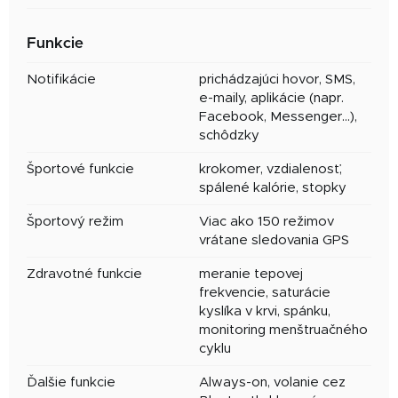
Funkcie
Notifikácie
prichádzajúci hovor, SMS,
e-maily, aplikácie (napr.
Facebook, Messenger…),
schôdzky
Športové funkcie
krokomer, vzdialenosť,
spálené kalórie, stopky
Športový režim
Viac ako 150 režimov
vrátane sledovania GPS
Zdravotné funkcie
meranie tepovej
frekvencie, saturácie
kyslíka v krvi, spánku,
monitoring menštruačného
cyklu
Ďalšie funkcie
Always-on, volanie cez