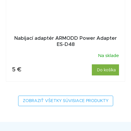
Nabíjací adaptér ARMODD Power Adapter
ES-D48
Na sklade
5 €
Do košíka
ZOBRAZIŤ VŠETKY SÚVISIACE PRODUKTY
Z