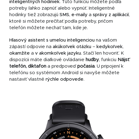
inteligentných hodiniek
. Túto funkciu môžete podľa
potreby ľahko zapnúť alebo vypnúť. Inteligentné
hodinky tiež zobrazujú
SMS
,
e-maily
a
správy z aplikácií
,
ktoré si môžete prečítať podľa potreby, pričom
telefón môžete nechať tam, kde je.
Hlasový asistent s umelou inteligenciou
na vašom
zápästí odpovie na
akúkoľvek otázku
–
kedykoľvek
,
okamžite
a
v akomkoľvek jazyku
. Stačí len hovoriť. K
dispozícii máte diaľkové ovládanie
hudby
, funkciu
Nájsť
telefón, diktafon
a predpoveď
počasia
.
U pripojení k
telefónu so systémom Android si navyše môžete
nastaviť vlastné
rýchle
odpovede
.