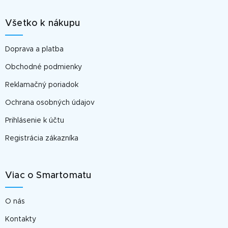
á
p
Všetko k nákupu
ä
t
Doprava a platba
i
e
Obchodné podmienky
Reklamačný poriadok
Ochrana osobných údajov
Prihlásenie k účtu
Registrácia zákazníka
Viac o Smartomatu
O nás
Kontakty