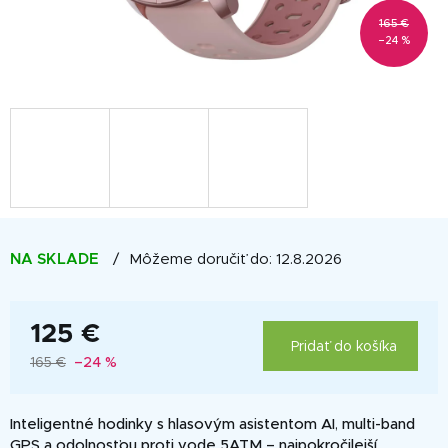
165 €
–24 %
NA SKLADE
Môžeme doručiť do:
12.8.2026
125 €
Pridať do košíka
165 €
–24 %
Jednotková
cena:
Inteligentné hodinky s hlasovým asistentom AI
,
multi-band
GPS a odolnosťou proti vode 5ATM – najpokročilejší