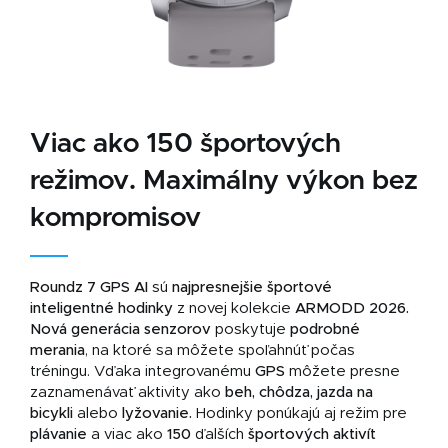
Viac ako 150 športových
režimov. Maximálny výkon bez
kompromisov
Roundz 7 GPS AI
sú
najpresnejšie športové
inteligentné hodinky
z novej kolekcie
ARMODD 2026.
Nová generácia senzorov
poskytuje
podrobné
merania
, na ktoré sa môžete spoľahnúť počas
tréningu. Vďaka integrovanému
GPS
môžete presne
zaznamenávať aktivity ako
beh, chôdza, jazda na
bicykli
alebo
lyžovanie.
Hodinky ponúkajú aj režim pre
plávanie
a viac ako
150
ďalších
športových aktivít