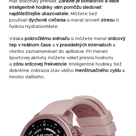
mať dokonalý prehľad.
Zdravie je bohatstvo a vaše
inteligentné hodinky vám pomôžu sledovať
najdôležitejšie ukazovatele.
Môžete tiež
používať
dychové cvičenia
a merať úroveň
stresu
či
funkciu HydrationMate
.
Vďaka
pokročilému snímaču
si môžete merať
srdcový
tep
v reálnom čase
a
v pravidelných intervaloch
a
všetko zaznamenávať do aplikácie. Pri meraní
športovej aktivity môžete vidieť presnú hodnotu
a
zónu srdcovej frekvencie
. Inteligentné hodinky tiež
diskrétne zobrazia stav vášho
menštruačného cyklu
a
mnoho ďalšieho.