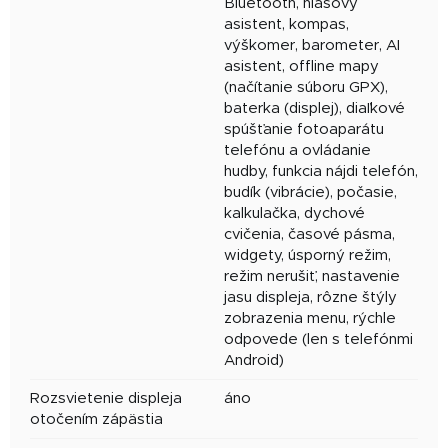
Bluetooth, hlasový
asistent, kompas,
výškomer, barometer, AI
asistent, offline mapy
(načítanie súboru GPX),
baterka (displej), diaľkové
spúšťanie fotoaparátu
telefónu a ovládanie
hudby, funkcia nájdi telefón,
budík (vibrácie), počasie,
kalkulačka, dychové
cvičenia, časové pásma,
widgety, úsporný režim,
režim nerušiť, nastavenie
jasu displeja, rôzne štýly
zobrazenia menu, rýchle
odpovede (len s telefónmi
Android)
Rozsvietenie displeja
áno
otočením zápästia