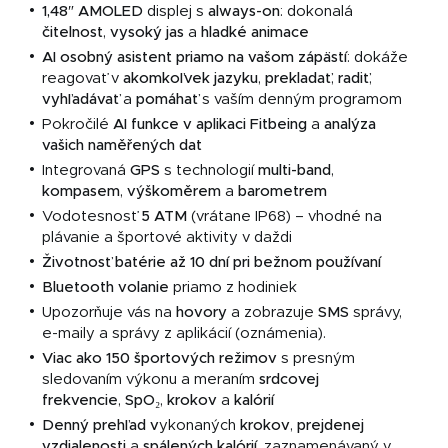
1,48″ AMOLED
displej s
always-on
: dokonalá
čitelnost
,
vysoký
jas
a
hladké animace
AI osobný asistent
priamo na vašom zápästí
: dokáže
reagovať v
akomkoľvek jazyku
,
prekladať
,
radiť
,
vyhľadávať
a
pomáhať
s vaším denným programom
Pokročilé
AI funkce v aplikaci Fitbeing
a
analýza
vašich naměřených dat
Integrovaná
GPS
s technologií
multi-band
,
kompasem
,
výškoměrem
a
barometrem
Vodotesnosť
5 ATM
(vrátane IP68) – vhodné na
plávanie a športové aktivity v daždi
Životnosť batérie až 10 dní pri bežnom používaní
Bluetooth volanie
priamo z hodiniek
Upozorňuje vás na
hovory
a zobrazuje
SMS
správy,
e-maily a správy z aplikácií (oznámenia).
Viac ako 150 športových režimov
s presným
sledovaním výkonu a meraním
srdcovej
frekvencie
,
SpO
₂,
krokov
a
kalórií
Denný prehľad v
ykonaných
krokov
,
prejdenej
vzdialenosti
a
spálených kalórií
, zaznamenávaný v