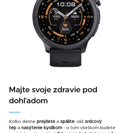
Majte svoje zdravie pod
dohľadom
Koľko denne
prejdete
a
spálite
, váš
srdcový
tep
a
nasýtenie kyslíkom
- o tom všetkom budete