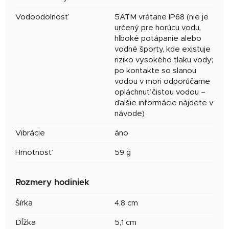
Vodoodolnosť
5ATM vrátane IP68 (nie je
určený pre horúcu vodu,
hlboké potápanie alebo
vodné športy, kde existuje
riziko vysokého tlaku vody;
po kontakte so slanou
vodou v mori odporúčame
opláchnuť čistou vodou –
ďalšie informácie nájdete v
návode)
Vibrácie
áno
Hmotnosť
59 g
Rozmery hodiniek
Šírka
4,8 cm
Dĺžka
5,1 cm