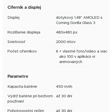
Ciferník a displej
Displej
dotykový 1,48" AMOLED s
Corning Gorilla Glass 3
Rozlíšenie displeja
480x480 px
Svietivosť
2000 nitov
Počet ciferníkov
6
+ vlastné foto/video a viac
ako 100 v aplikácii vr.
animovaných
Parametre
Kapacita batérie
450 mAh
Výdrž batérie pri bežnom
až 30 dní
používaní
Pohotovostný režim
až 30 dní