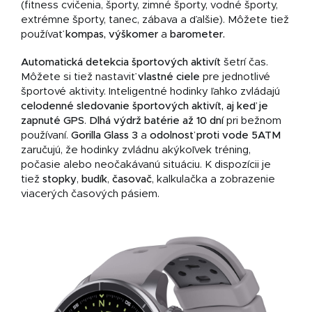
(fitness cvičenia, športy, zimné športy, vodné športy,
extrémne športy, tanec, zábava a ďalšie). Môžete tiež
používať
kompas, výškomer
a
barometer.
Automatická detekcia športových aktivít
šetrí čas.
Môžete si tiež nastaviť
vlastné ciele
pre jednotlivé
športové aktivity. Inteligentné hodinky ľahko zvládajú
celodenné sledovanie športových aktivít, aj keď je
zapnuté GPS
.
Dlhá výdrž batérie
až 10 dní
pri bežnom
používaní.
Gorilla Glass 3
a
odolnosť proti vode 5ATM
zaručujú, že hodinky zvládnu akýkoľvek tréning,
počasie alebo neočakávanú situáciu. K dispozícii je
tiež
stopky
,
budík
,
časovač
, kalkulačka a zobrazenie
viacerých časových pásiem.