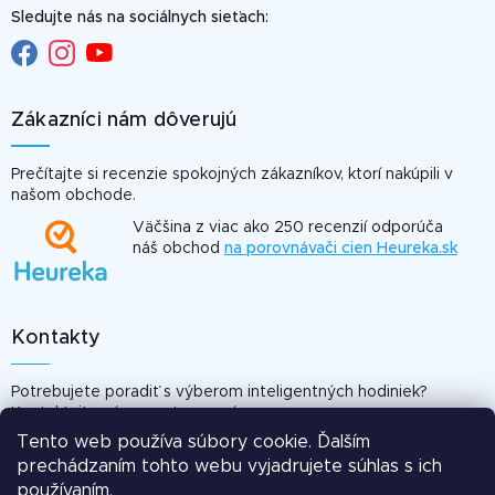
Sledujte nás na sociálnych sieťach:
Zákazníci nám dôverujú
Prečítajte si recenzie spokojných zákazníkov, ktorí nakúpili v
našom obchode.
Väčšina z viac ako 250 recenzií odporúča
náš obchod
na porovnávači cien Heureka.sk
Kontakty
Potrebujete poradiť s výberom inteligentných hodiniek?
Kontaktujte nás, sme tu pre vás.
Tento web používa súbory cookie. Ďalším
info@smartomat.sk
prechádzaním tohto webu vyjadrujete súhlas s ich
Odpovieme vám do 24 hod.
používaním.