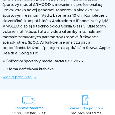
športový model ARMODD
s
meraním na profesionálnej
úrovni
vďaka
novej generácii senzorov
a viac ako
150
športovým režimom
.
Výdrž batérie až 10 dní
.
Kompletne v
sloveničině
, kompatibilné s
Androidom
a
iPhone
. Veľký
1,48"
AMOLED
displej s technológiou
Gorilla Glass 3
,
Bluetooth
volanie
,
notifikácie
,
foto
a
video
ciferníky
a kompletné
meranie zdravotných parametrov
(
tepová frekvencia
,
spánok
,
stres
,
SpO₂
).
AI funkcie
pre analýzu dát a
odporúčania. Možnosť pripojenia k aplikáciám
Strava
,
Apple
Health
a
Google Fit
⭐ Špičkový športový model ARMODD 2026
✨ Čierná darčeková krabička
Viac o produkte
Doprava zadarmo
Zákaznícka podpora
pri nákupe nad 120 €
radi vám poradíme