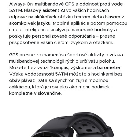
Always-On
,
multibandové GPS
a
odolnosť proti vode
5ATM
.
Hlasový asistent AI
vo vašich hodinkách
odpovie
na akúkoľvek
otázku
textom
alebo
hlasom
v
akomkoľvek jazyku.
Mobilná aplikácia potom pomocou
umelej inteligencie
analyzuje namerané hodnoty
a
poskytuje
personalizované odporúčania
– presne
prispôsobené vašim cieľom, zvykom a otázkam
.
GPS
presne zaznamenáva športové aktivity a vďaka
multibandovej technológii
rýchlo určí vašu polohu.
Môžete tiež využiť
kompas
,
výškomer
a
barometer
.
Vďaka
vodotesnosti 5ATM
môžete s hodinkami
bez
obáv plávať
. Dáta sa synchronizujú s mobilnou
aplikáciou
, ktorá je rovnako ako menu hodiniek
kompletne
v slovenčine
.