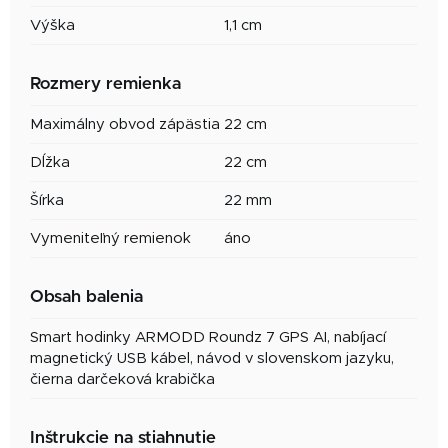
Výška
1,1 cm
Rozmery remienka
Maximálny obvod zápästia
22 cm
Dĺžka
22 cm
Šírka
22 mm
Vymeniteľný remienok
áno
Obsah balenia
Smart hodinky ARMODD Roundz 7 GPS AI, nabíjací
magnetický USB kábel, návod v slovenskom jazyku,
čierna darčeková krabička
Inštrukcie na stiahnutie