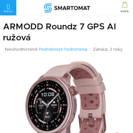
Prejsť
na
obsah
ARMODD Roundz 7 GPS AI
ružová
Priemerné
Neohodnotené
Záruka: 2 roky
Podrobnosti hodnotenia
hodnotenie
produktu
je
0,0
z
5
hviezdičiek.