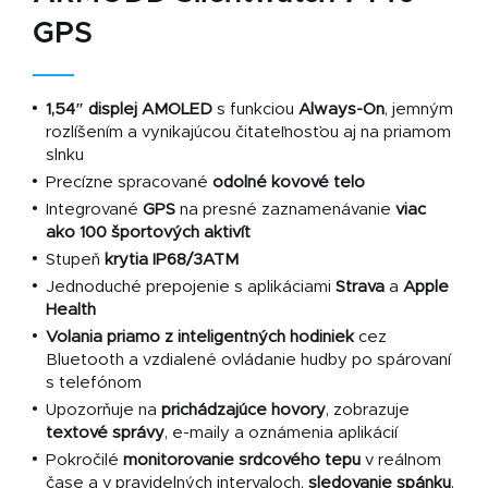
GPS
1,54″ displej AMOLED
s funkciou
Always-On
, jemným
rozlíšením a vynikajúcou čitateľnosťou aj na priamom
slnku
Precízne spracované
odolné kovové telo
Integrované
GPS
na presné zaznamenávanie
viac
ako 100 športových aktivít
Stupeň
krytia IP68/3ATM
Jednoduché prepojenie s aplikáciami
Strava
a
Apple
Health
Volania priamo z inteligentných hodiniek
cez
Bluetooth a vzdialené ovládanie hudby po spárovaní
s telefónom
Upozorňuje na
prichádzajúce hovory
, zobrazuje
textové správy
, e-maily a oznámenia aplikácií
Pokročilé
monitorovanie srdcového tepu
v reálnom
čase a v pravidelných intervaloch,
sledovanie spánku
,