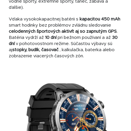
vodné športy, extrémne športy, tanec, zábava a
ďalšie).
Vďaka vysokokapacitnej batérii s
kapacitou 450 mAh
smart hodinky bez problémov zvládnu sledovanie
celodenných športových aktivít aj so zapnutým GPS
.
Batéria vydrží až
10 dní
pri bežnom používaní a až
30
dní
v pohotovostnom režime. Súčasťou výbavy sú
aj
stopky, budík, časovač
, kalkulačka, baterka alebo
zobrazenie viacerých časových zón.