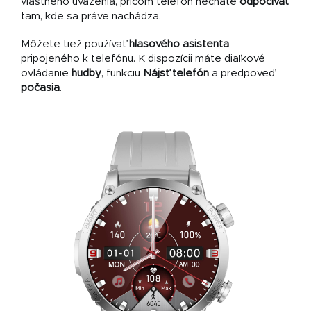
vlastného uváženia, pričom telefón necháte
odpočívať
tam, kde sa práve nachádza.
Môžete tiež používať
hlasového asistenta
pripojeného k telefónu. K dispozícii máte diaľkové
ovládanie
hudby
, funkciu
Nájsť telefón
a predpoveď
počasia
.