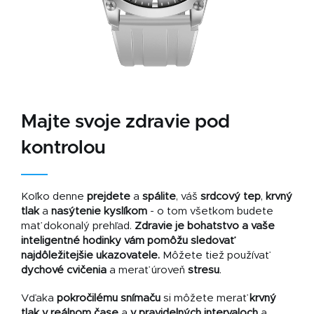
Majte svoje zdravie pod
kontrolou
Koľko denne
prejdete
a
spálite
, váš
srdcový tep
,
krvný
tlak
a
nasýtenie kyslíkom
- o tom všetkom budete
mať dokonalý prehľad.
Zdravie je bohatstvo a vaše
inteligentné hodinky vám pomôžu sledovať
najdôležitejšie ukazovatele.
Môžete tiež používať
dychové cvičenia
a merať úroveň
stresu
.
Vďaka
pokročilému snímaču
si môžete merať
krvný
tlak
v reálnom čase
a
v pravidelných intervaloch
a