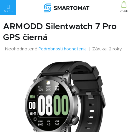
Prejsť
na
obsah
ARMODD Silentwatch 7 Pro
GPS čierná
Priemerné
Neohodnotené
Záruka: 2 roky
Podrobnosti hodnotenia
hodnotenie
produktu
je
0,0
z
5
hviezdičiek.