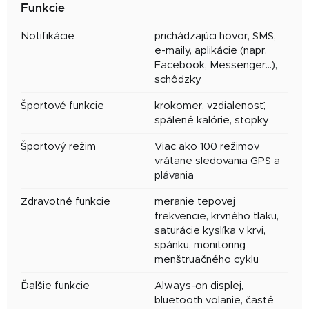
Funkcie
Notifikácie
prichádzajúci hovor, SMS,
e-maily, aplikácie (napr.
Facebook, Messenger…),
schôdzky
Športové funkcie
krokomer, vzdialenosť,
spálené kalórie, stopky
Športový režim
Viac ako 100 režimov
vrátane sledovania GPS a
plávania
Zdravotné funkcie
meranie tepovej
frekvencie, krvného tlaku,
saturácie kyslíka v krvi,
spánku, monitoring
menštruačného cyklu
Ďalšie funkcie
Always-on displej,
bluetooth volanie, časté