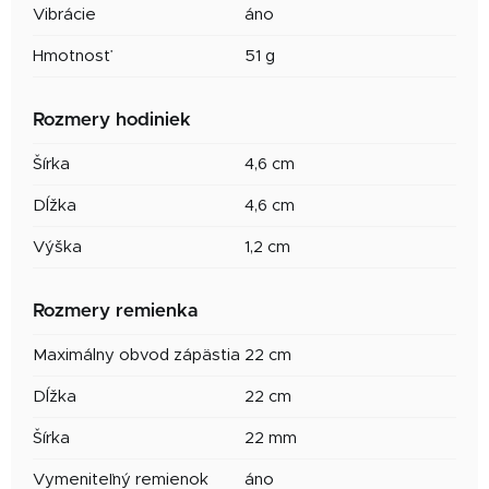
Vibrácie
áno
Hmotnosť
51 g
Rozmery hodiniek
Šírka
4,6 cm
Dĺžka
4,6 cm
Výška
1,2 cm
Rozmery remienka
Maximálny obvod zápästia
22 cm
Dĺžka
22 cm
Šírka
22 mm
Vymeniteľný remienok
áno