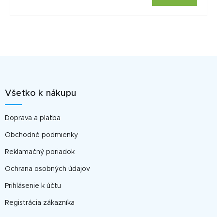
Z
á
p
Všetko k nákupu
ä
t
Doprava a platba
i
e
Obchodné podmienky
Reklamačný poriadok
Ochrana osobných údajov
Prihlásenie k účtu
Registrácia zákazníka