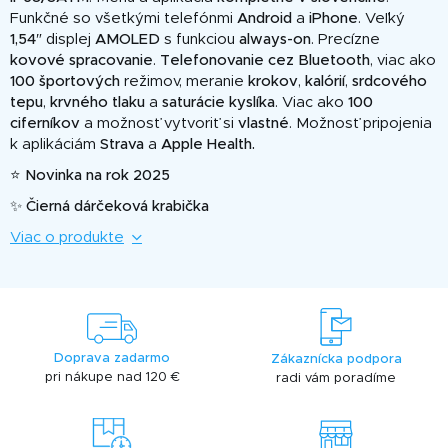
Funkčné so všetkými telefónmi
Android
a
iPhone
. Veľký
1,54″
displej
AMOLED
s funkciou
always-on
. Precízne
kovové
spracovanie
.
Telefonovanie cez Bluetooth
, viac ako
100 športových
režimov, meranie
krokov
,
kalórií
,
srdcového
tepu
,
krvného tlaku
a
saturácie kyslíka
. Viac ako
100
ciferníkov
a možnosť vytvoriť si
vlastné
. Možnosť pripojenia
k aplikáciám
Strava
a
Apple
Health.
⭐ Novinka na rok 2025
✨ Čierná dárčeková krabička
Viac o produkte
Doprava zadarmo
Zákaznícka podpora
pri nákupe nad 120 €
radi vám poradíme