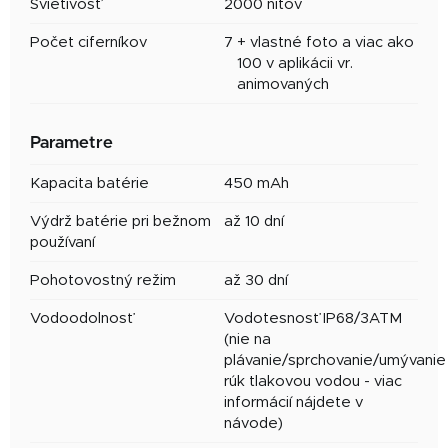
Svietivosť
2000 nitov
Počet ciferníkov
7
+ vlastné foto a viac ako
100 v aplikácii vr.
animovaných
Parametre
Kapacita batérie
450 mAh
Výdrž batérie pri bežnom
až 10 dní
používaní
Pohotovostný režim
až 30 dní
Vodoodolnosť
Vodotesnosť IP68/3ATM
(nie na
plávanie/sprchovanie/umývanie
rúk tlakovou vodou - viac
informácií nájdete v
návode)