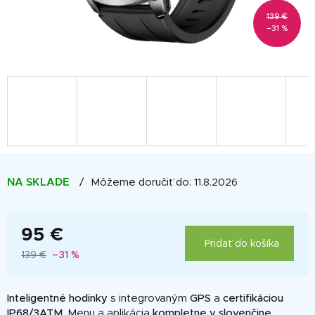
139 €
–31 %
NA SKLADE
Môžeme doručiť do:
11.8.2026
95 €
Pridať do košíka
139 €
–31 %
Jednotková
cena:
Inteligentné hodinky
s integrovaným
GPS
a
certifikáciou
IP68/3ATM
. Menu a aplikácia
kompletne v slovenčine
.