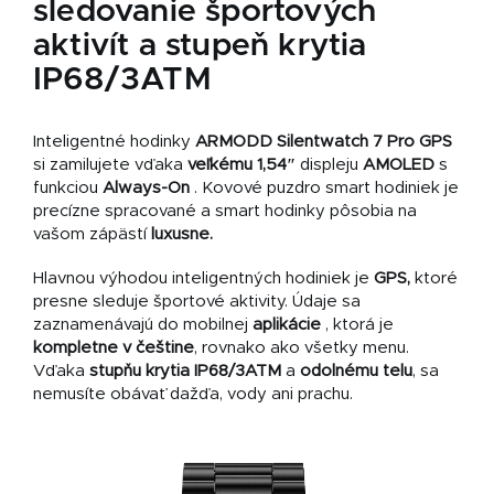
sledovanie športových
aktivít a stupeň krytia
IP68/3ATM
Inteligentné hodinky
ARMODD
Silentwatch 7 Pro GPS
si zamilujete vďaka
veľkému 1,54″
displeju
AMOLED
s
funkciou
Always-On
. Kovové puzdro smart hodiniek je
precízne spracované a smart hodinky pôsobia na
vašom zápästí
luxusne.
Hlavnou výhodou inteligentných hodiniek je
GPS,
ktoré
presne sleduje športové aktivity. Údaje sa
zaznamenávajú do mobilnej
aplikácie
, ktorá je
kompletne v
češtine
, rovnako ako všetky menu.
Vďaka
stupňu krytia IP68/3ATM
a
odolnému telu
, sa
nemusíte obávať dažďa, vody ani prachu.