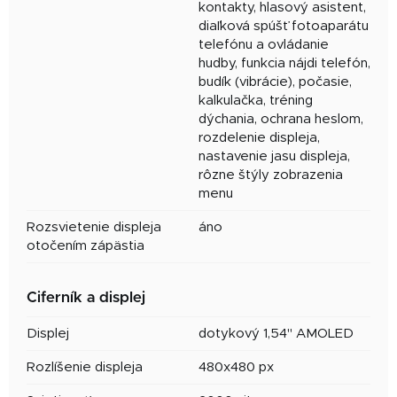
kontakty, hlasový asistent,
diaľková spúšť fotoaparátu
telefónu a ovládanie
hudby, funkcia nájdi telefón,
budík (vibrácie), počasie,
kalkulačka, tréning
dýchania, ochrana heslom,
rozdelenie displeja,
nastavenie jasu displeja,
rôzne štýly zobrazenia
menu
Rozsvietenie displeja
áno
otočením zápästia
Ciferník a displej
Displej
dotykový 1,54" AMOLED
Rozlíšenie displeja
480x480 px