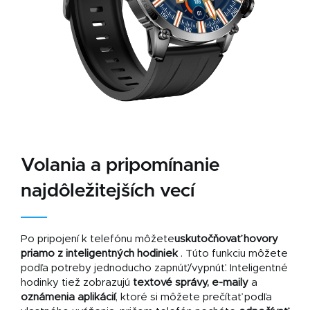
Volania a pripomínanie
najdôležitejších vecí
Po pripojení k telefónu môžete
uskutočňovať hovory
priamo z inteligentných hodiniek
. Túto funkciu môžete
podľa potreby jednoducho zapnúť/vypnúť. Inteligentné
hodinky tiež zobrazujú
textové správy, e-maily
a
oznámenia aplikácií
, ktoré si môžete prečítať podľa