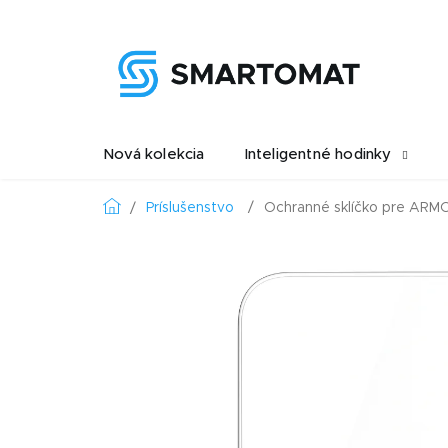
Prejsť
na
obsah
Nová kolekcia
Inteligentné hodinky
Domov
Príslušenstvo
Ochranné sklíčko pre ARM