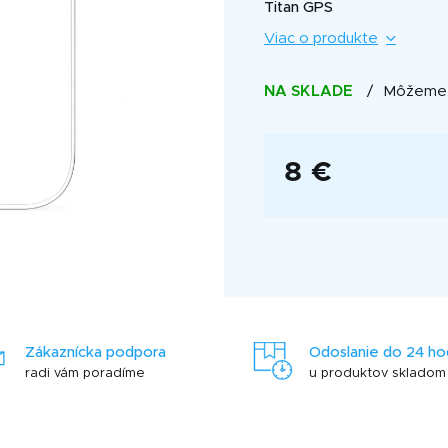
je
Titan GPS
0,0
Viac o produkte
z
5
hviezdičiek.
NA SKLADE
Môžeme d
8 €
Jednotková
cena:
Zákaznícka podpora
Odoslanie do 24 ho
radi vám poradíme
u produktov skladom