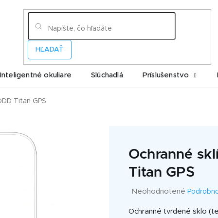
HĽADAŤ
Inteligentné okuliare
Slúchadlá
Príslušenstvo
ODD Titan GPS
Ochranné sk
Titan GPS
Priemerné
Neohodnotené
Podrobno
hodnotenie
produktu
Ochranné tvrdené sklo (t