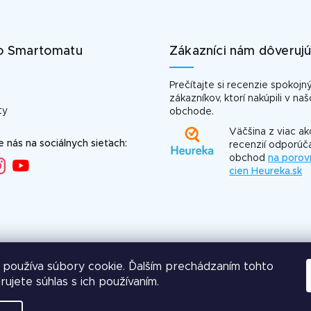
o Smartomatu
Zákazníci nám dôveruj
Prečítajte si recenzie spokojn
zákazníkov, ktorí nakúpili v na
ty
obchode.
Väčšina z viac a
e nás na sociálnych sieťach:
recenzií odporúč
obchod
na porov
cien Heureka.sk
používa súbory cookie. Ďalším prechádzaním tohto
O
ujete súhlas s ich používaním.