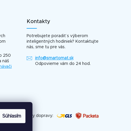
ú
Kontakty
ých
Potrebujete poradiť s výberom
šom
inteligentných hodiniek? Kontaktujte
nás, sme tu pre vás.
ko 250
info@smartomat.sk
a náš
Odpovieme vám do 24 hod.
návači
bľúbené spôsoby dopravy:
Súhlasím