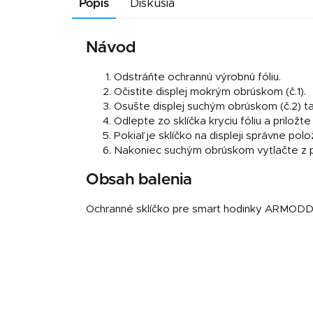
Popis
Diskusia
Návod
Odstráňte ochrannú výrobnú fóliu.
Očistite displej mokrým obrúskom (č.1).
Osušte displej suchým obrúskom (č.2) tak
Odlepte zo sklíčka kryciu fóliu a priložte 
Pokiaľ je sklíčko na displeji správne pol
Nakoniec suchým obrúskom vytlačte z po
Obsah balenia
Ochranné sklíčko pre smart hodinky ARMODD 