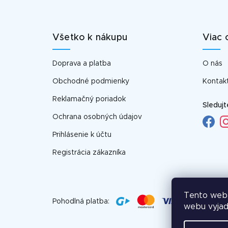
Z
á
p
Všetko k nákupu
Viac 
ä
t
Doprava a platba
O nás
i
e
Obchodné podmienky
Kontak
Reklamačný poriadok
Sledujt
Ochrana osobných údajov
Prihlásenie k účtu
Registrácia zákazníka
Tento web 
Pohodlná platba:
webu vyjadr