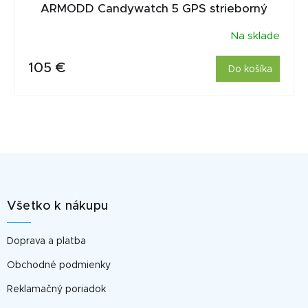
ARMODD Candywatch 5 GPS strieborný
Na sklade
105 €
Do košíka
Z
á
p
Všetko k nákupu
ä
t
Doprava a platba
i
e
Obchodné podmienky
Reklamačný poriadok