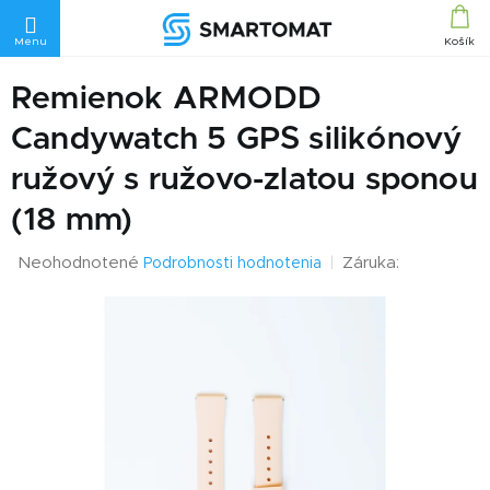
Prejsť
na
obsah
Remienok ARMODD
Candywatch 5 GPS silikónový
ružový s ružovo-zlatou sponou
(18 mm)
Priemerné
Neohodnotené
Záruka:
Podrobnosti hodnotenia
hodnotenie
produktu
je
0,0
z
5
hviezdičiek.