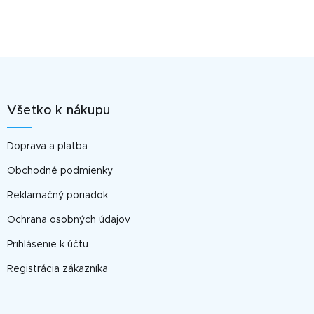
Z
á
p
Všetko k nákupu
ä
t
Doprava a platba
i
e
Obchodné podmienky
Reklamačný poriadok
Ochrana osobných údajov
Prihlásenie k účtu
Registrácia zákazníka