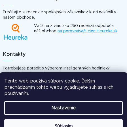
Prečítajte si recenzie spokojných zákazníkov, ktorí nakúpili v
našom obchode.
Väčšina z viac ako 250 recenzií odporúča
náš obchod
na porovnávači cien Heureka.sk
Kontakty
Potrebujete poradiť s výberom inteligentných hodiniek?
Kontaktujte nás, sme tu pre vás.
Tento web používa súbory cookie. Ďalším
info@smartomat.sk
prechádzaním tohto webu vyjadrujete súhlas s ich
Odpovieme vám do 24 hod.
používaním.
Nastavenie
Webdesign:
Jiří Mareš
Vytvoril Shoptet
Súhlasím
Copyright 2026
SMARTOMAT
. Všetky práva vyhradené.