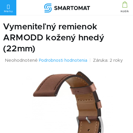
Prejsť
na
obsah
Vymeniteľný remienok
ARMODD kožený hnedý
(22mm)
Priemerné
Neohodnotené
Záruka: 2 roky
Podrobnosti hodnotenia
hodnotenie
produktu
je
0,0
z
5
hviezdičiek.