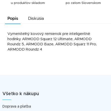
u produktov skladom
po celom Slovenskom
Popis
Diskusia
Vymeniteľný kovový remienok pre inteligentné
hodinky ARMODD Squarz 12 Ultimate, ARMODD
Roundz 5, ARMODD Baze, ARMODD Squarz 11 Pro,
ARMODD Roundz 4
Z
á
p
Všetko k nákupu
ä
t
Doprava a platba
i